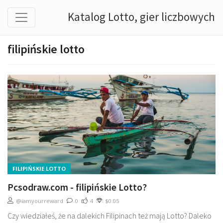
Katalog Lotto, gier liczbowych
filipińskie lotto
FILIPIŃSKIE LOTTO
Pcsodraw.com - filipińskie Lotto?
@iamyourreward
0
4
$0.05
Czy wiedziałeś, że na dalekich Filipinach też mają Lotto? Daleko