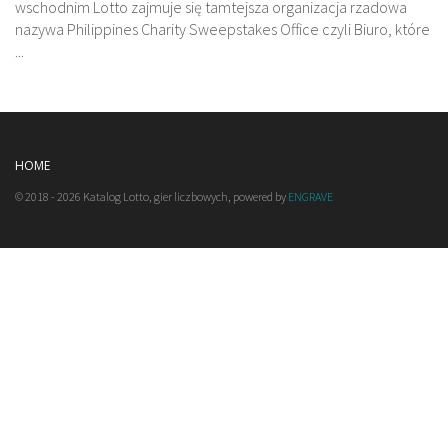
wschodnim Lotto zajmuje się tamtejsza organizacja rzadowa
nazywa Philippines Charity Sweepstakes Office czyli Biuro, które
...
HOME
© 2018 - 2026 Katalog Lotto, gier liczbowych, powered by
ENGRAVE