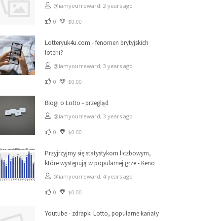
@iamyourreward,
2 years ago
0
$0.00
Lotteryuk4u.com - fenomen brytyjskich
loterii?
@iamyourreward,
3 years ago
0
$0.00
Blogi o Lotto - przegląd
@iamyourreward,
3 years ago
0
$0.00
Przyjrzyjmy się statystykom liczbowym,
które występują w popularnej grze - Keno
@iamyourreward,
4 years ago
0
$0.00
Youtube - zdrapki Lotto, popularne kanały