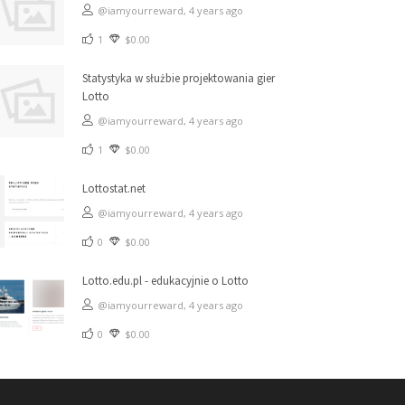
@iamyourreward,
4 years ago
1
$0.00
Statystyka w służbie projektowania gier
Lotto
@iamyourreward,
4 years ago
1
$0.00
Lottostat.net
@iamyourreward,
4 years ago
0
$0.00
Lotto.edu.pl - edukacyjnie o Lotto
@iamyourreward,
4 years ago
0
$0.00