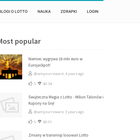
BLOGI O LOTTO
NAUKA
ZDRAPKI
LOGIN
Most popular
Niemiec wygrywa 16 mln euro w
Eurojackpot!
@iamyourreward,
4 years ago
5
$0.54
Świąteczna Magia z Lotto - Milion Talonów i
Kupony na Grę!
@iamyourreward,
3 years ago
5
$0.01
Zmiany w transmisji losowań Lotto