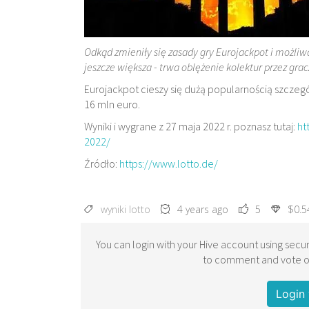
Odkąd zmieniły się zasady gry Eurojackpot i możliwa
jeszcze większa - trwa oblężenie kolektur przez grac
Eurojackpot cieszy się dużą popularnością szczeg
16 mln euro.
Wyniki i wygrane z 27 maja 2022 r. poznasz tutaj:
ht
2022/
Źródło:
https://www.lotto.de/
wyniki lotto
4 years ago
5
$0.5
You can login with your Hive account using secur
to comment and vote on
Login 