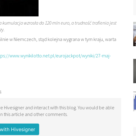
 kumulacja wzrosła do 120 mln euro, a trudność trafienia jest
zy.
ólnie w Niemczech, stąd kolejna wygrana w tym kraju, warta
tps://www.wynikilotto.net.pl/eurojackpot/wyniki/27-maj-
4
e Hivesigner and interact with this blog. You would be able
 this article and other comments.
with Hivesigner